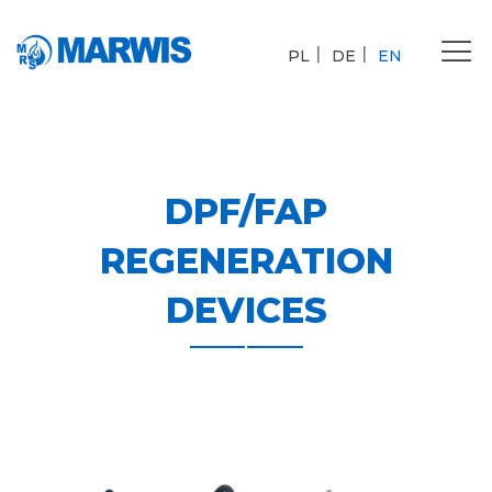
Tog
PL
DE
EN
nav
DPF/FAP
REGENERATION
DEVICES