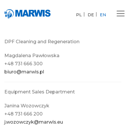
Tog
PL
DE
EN
nav
DPF Cleaning and Regeneration
Magdalena Pawłowska
+48 731 666 300
biuro@marwis.pl
Equipment Sales Department
Janina Wozowczyk
+48 731 666 200
j.wozowczyk@marwis.eu